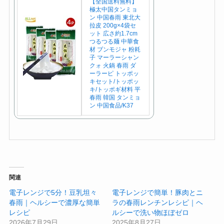
【全国送料無料】
極太中国タンミョ
ン 中国春雨 東北大
拉皮 200g×4袋セ
ット 広さ約1.7cm
つるつる麺 中華食
材 ブンモジャ 粉耗
子 マーラーシャン
クォ 火鍋 春雨 ダ
ーラーピ トッポッ
キセット/トッポッ
キ/トッポギ材料 平
春雨 韓国 タンミョ
ン 中国食品/K37
関連
電子レンジで5分！豆乳坦々
電子レンジで簡単！豚肉とニ
春雨｜ヘルシーで濃厚な簡単
ラの春雨レンチンレシピ｜ヘ
レシピ
ルシーで洗い物ほぼゼロ
2026年7月29日
2025年8月27日