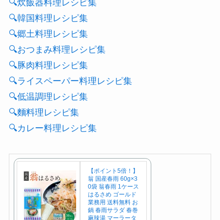
🔍炊飯器料理レシピ集
🔍韓国料理レシピ集
🔍郷土料理レシピ集
🔍おつまみ料理レシピ集
🔍豚肉料理レシピ集
🔍ライスペーパー料理レシピ集
🔍低温調理レシピ集
🔍麵料理レシピ集
🔍カレー料理レシピ集
【ポイント5倍！】
翁 国産春雨 60g×3
0袋 翁春雨 1ケース
はるさめ ゴールド
業務用 送料無料 お
鍋 春雨サラダ 春巻
麻辣湯 マーラータ