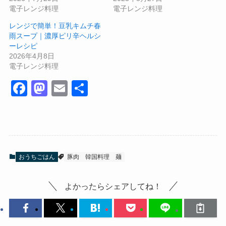
電子レンジ料理
電子レンジ料理
レンジで簡単！豆乳キムチ春
雨スープ｜濃厚ピリ辛ヘルシ
ーレシピ
2026年4月8日
電子レンジ料理
F
M
E
共
a
a
m
有
c
st
ail
e
o
b
d
おうちごはん
豚肉
韓国料理
麺
o
o
o
n
よかったらシェアしてね！
k